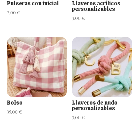
Pulseras con inicial
Llaveros acrílicos
personalizables
2,00
€
3,00
€
Bolso
Llaveros de nudo
personalizables
35,00
€
3,00
€