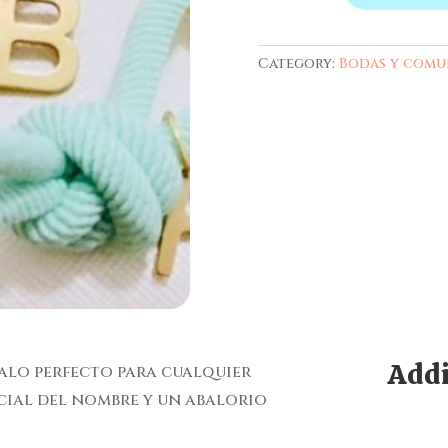
nudo
personalizables
quantity
Category:
Bodas y comu
Addi
galo perfecto para cualquier
cial del nombre y un abalorio