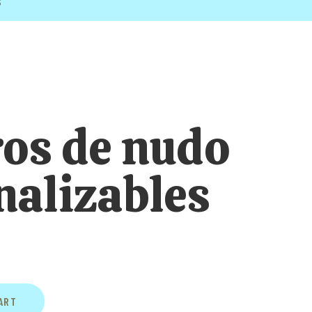
S
ros de nudo
nalizables
ART