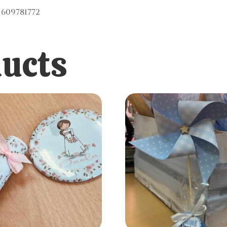
609781772
ducts