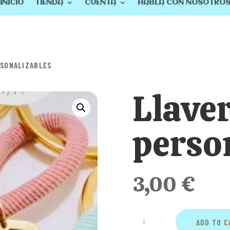
INICIO
TIENDA
CUENTA
HABLA CON NOSOTRO
RSONALIZABLES
Llave
perso
3,00
€
Llaveros
ADD TO C
de