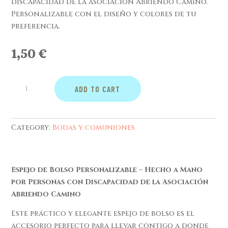
discapacidad de la asociación Abriendo Camino.
Personalizable con el diseño y colores de tu
preferencia.
1,50
€
Espejo
ADD TO CART
de
bolso.
quantity
Category:
Bodas y comuniones
Espejo de Bolso Personalizable – Hecho a Mano
por Personas con Discapacidad de la Asociación
Abriendo Camino
Este práctico y elegante espejo de bolso es el
accesorio perfecto para llevar contigo a donde