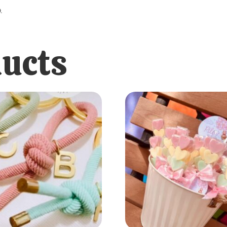
.
ducts