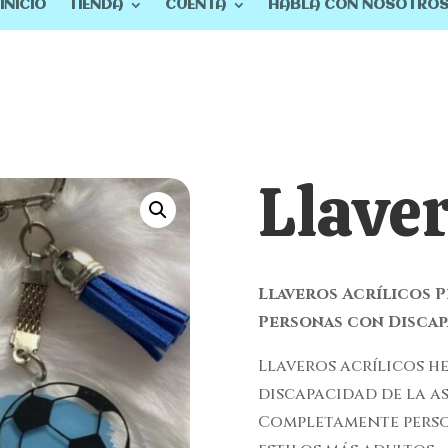
INICIO
TIENDA
CUENTA
HABLA CON NOSOTRO
Llaver
Llaveros Acrílicos 
Personas con Disca
Llaveros acrílicos 
discapacidad de la a
Completamente person