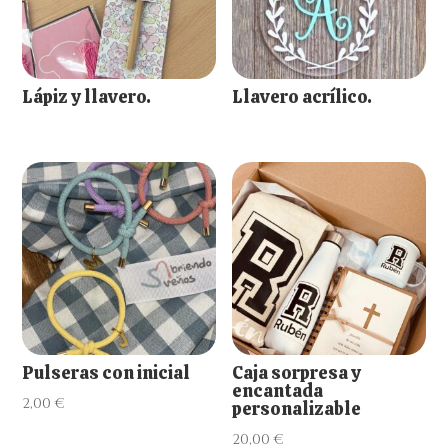
Lápiz y llavero.
Llavero acrílico.
Pulseras con inicial
Caja sorpresa y
encantada
2,00
€
personalizable
20,00
€